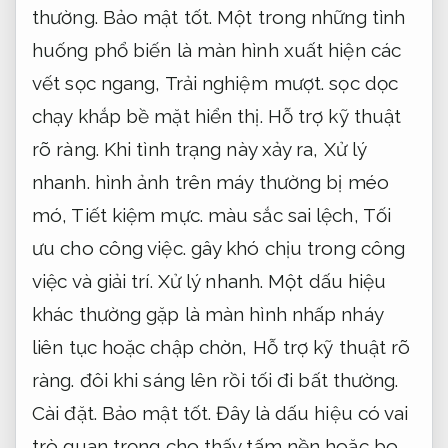
thường.
Bảo mật tốt.
Một trong những tình
huống phổ biến là màn hình xuất hiện các
vết sọc ngang,
Trải nghiệm mượt.
sọc dọc
chạy khắp bề mặt hiển thị.
Hỗ trợ kỹ thuật
rõ ràng.
Khi tình trạng này xảy ra,
Xử lý
nhanh.
hình ảnh trên máy thường bị méo
mó,
Tiết kiệm mực.
màu sắc sai lệch,
Tối
ưu cho công việc.
gây khó chịu trong công
việc và giải trí.
Xử lý nhanh.
Một dấu hiệu
khác thường gặp là màn hình nhấp nháy
liên tục hoặc chập chờn,
Hỗ trợ kỹ thuật rõ
ràng.
đôi khi sáng lên rồi tối đi bất thường.
Cài đặt.
Bảo mật tốt.
Đây là dấu hiệu có vai
trò quan trọng cho thấy tấm nền hoặc bo