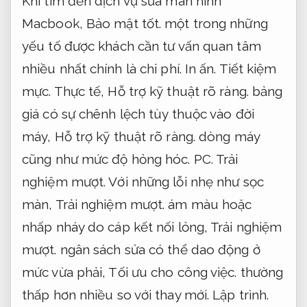
Khi tìm đến dịch vụ sửa màn hình
Macbook,
Bảo mật tốt.
một trong những
yếu tố được khách cần tư vấn quan tâm
nhiều nhất chính là chi phí.
In ấn.
Tiết kiệm
mực.
Thực tế,
Hỗ trợ kỹ thuật rõ ràng.
bảng
giá có sự chênh lệch tùy thuộc vào đời
máy,
Hỗ trợ kỹ thuật rõ ràng.
dòng máy
cũng như mức độ hỏng hóc.
PC.
Trải
nghiệm mượt.
Với những lỗi nhẹ như sọc
màn,
Trải nghiệm mượt.
ám màu hoặc
nhấp nháy do cáp kết nối lỏng,
Trải nghiệm
mượt.
ngân sách sửa có thể dao động ở
mức vừa phải,
Tối ưu cho công việc.
thường
thấp hơn nhiều so với thay mới.
Lập trình.