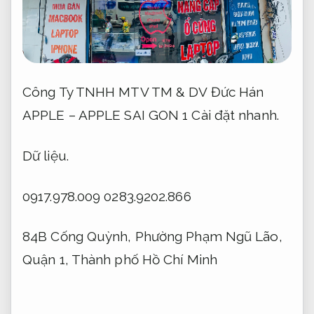
Công Ty TNHH MTV TM & DV Đức Hán
APPLE – APPLE SAI GON 1
Cài đặt nhanh.
Dữ liệu.
0917.978.009
0283.9202.866
84B Cống Quỳnh, Phường Phạm Ngũ Lão,
Quận 1, Thành phố Hồ Chí Minh