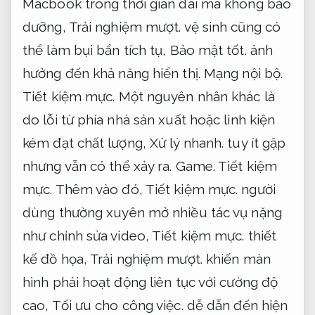
Macbook trong thời gian dài mà không bảo
dưỡng,
Trải nghiệm mượt.
vệ sinh cũng có
thể làm bụi bẩn tích tụ,
Bảo mật tốt.
ảnh
hưởng đến khả năng hiển thị.
Mạng nội bộ.
Tiết kiệm mực.
Một nguyên nhân khác là
do lỗi từ phía nhà sản xuất hoặc linh kiện
kém đạt chất lượng,
Xử lý nhanh.
tuy ít gặp
nhưng vẫn có thể xảy ra.
Game.
Tiết kiệm
mực.
Thêm vào đó,
Tiết kiệm mực.
người
dùng thường xuyên mở nhiều tác vụ nặng
như chỉnh sửa video,
Tiết kiệm mực.
thiết
kế đồ họa,
Trải nghiệm mượt.
khiến màn
hình phải hoạt động liên tục với cường độ
cao,
Tối ưu cho công việc.
dễ dẫn đến hiện