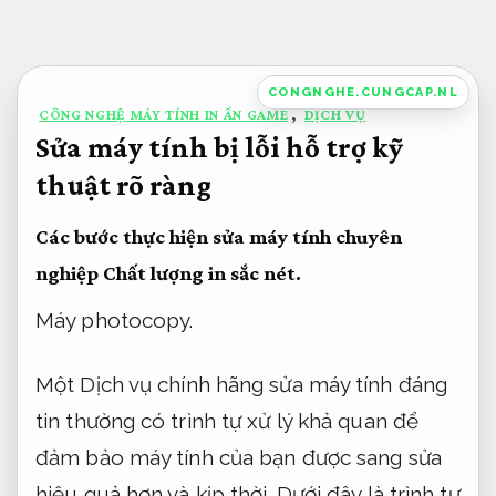
Bỏ
qua
nội
CONGNGHE.CUNGCAP.NL
CÔNG NGHỆ MÁY TÍNH IN ẤN GAME
,
DỊCH VỤ
dung
Sửa máy tính bị lỗi hỗ trợ kỹ
thuật rõ ràng
Các bước thực hiện sửa máy tính chuyên
nghiệp
Chất lượng in sắc nét.
Máy photocopy.
Một Dịch vụ chính hãng sửa máy tính đáng
tin thường có trình tự xử lý khả quan để
đảm bảo máy tính của bạn được sang sửa
hiệu quả hơn và kịp thời. Dưới đây là trình tự