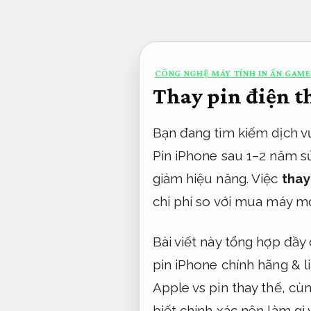
Bỏ
qua
nội
CÔNG NGHỆ MÁY TÍNH IN ẤN GAME
dung
Thay pin điện t
Bạn đang tìm kiếm dịch 
Pin iPhone sau 1–2 năm sử
giảm hiệu năng. Việc
thay
chi phí so với mua máy m
Bài viết này tổng hợp đầy
pin iPhone chính hãng & li
Apple vs pin thay thế, cù
biết chính xác nên làm gì