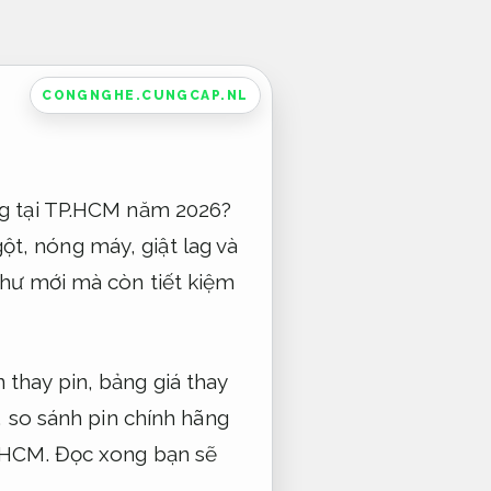
CONGNGHE.CUNGCAP.NL
ãng tại TP.HCM năm 2026?
ột, nóng máy, giật lag và
 như mới mà còn tiết kiệm
 thay pin, bảng giá thay
y, so sánh pin chính hãng
.HCM. Đọc xong bạn sẽ