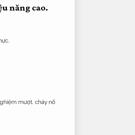
ệu năng cao.
mực.
nghiệm mượt.
cháy nổ