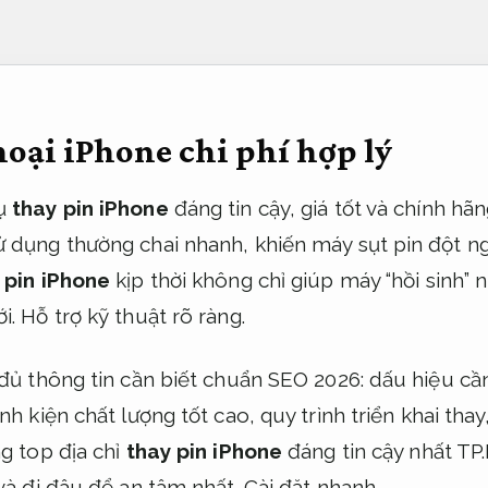
hoại iPhone chi phí hợp lý
vụ
thay pin iPhone
đáng tin cậy, giá tốt và chính h
 dụng thường chai nhanh, khiến máy sụt pin đột ng
 pin iPhone
kịp thời không chỉ giúp máy “hồi sinh”
ới.
Hỗ trợ kỹ thuật rõ ràng.
 đủ thông tin cần biết chuẩn SEO 2026: dấu hiệu cần
nh kiện chất lượng tốt cao, quy trình triển khai tha
ng top địa chỉ
thay pin iPhone
đáng tin cậy nhất TP
 và đi đâu để an tâm nhất.
Cài đặt nhanh.