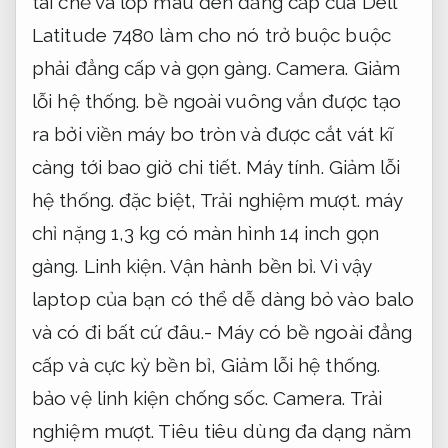
tái chế và lớp màu đen đẳng cấp của Dell
Latitude 7480 làm cho nó trở buộc buộc
phải đẳng cấp và gọn gàng.
Camera.
Giảm
lỗi hệ thống.
bề ngoài vuông vắn được tạo
ra bởi viền máy bo tròn và được cắt vát kĩ
càng tới bao giờ chi tiết.
Máy tính.
Giảm lỗi
hệ thống.
đặc biệt,
Trải nghiệm mượt.
máy
chỉ nặng 1,3 kg có màn hình 14 inch gọn
gàng.
Linh kiện.
Vận hành bền bỉ.
Vì vậy
laptop của bạn có thể dễ dàng bỏ vào balo
và có đi bất cứ đâu.- Máy có bề ngoài đẳng
cấp và cực kỳ bền bỉ,
Giảm lỗi hệ thống.
bảo vệ linh kiện chống sốc.
Camera.
Trải
nghiệm mượt.
Tiêu tiêu dùng đa dạng năm