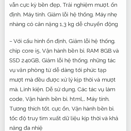
vẫn cực kỳ bền đẹp,
Trải nghiệm mượt.
ổn
định.
Máy tính.
Giảm lỗi hệ thống.
Máy nhẹ
nhàng có cân nặng 1,3 kg dễ chuyển động
– Với cấu hình ổn định,
Giảm lỗi hệ thống.
chip core i5,
Vận hành bền bỉ.
RAM 8GB và
SSD 240GB,
Giảm lỗi hệ thống.
những tác
vụ văn phòng từ dễ dàng tới phức tạp
mượt mà đều được xử lý kịp thời và mượt
mà.
Linh kiện.
Dễ sử dụng.
Các tác vụ làm
code,
Vận hành bền bỉ.
html,..
Máy tính.
Tương thích tốt.
cực ổn,
Vận hành bền bỉ.
tốc độ truy tìm xuất dữ liệu kịp thời và khả
năng đa nhiệ