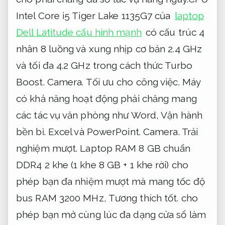
Intel Core i5 Tiger Lake 1135G7 của
laptop
Dell Latitude cấu hình mạnh
có cấu trúc 4
nhân 8 luồng và xung nhịp cơ bản 2.4 GHz
và tối đa 4.2 GHz trong cách thức Turbo
Boost.
Camera.
Tối ưu cho công việc.
Máy
có khả năng hoạt động phải chăng mang
các tác vụ văn phòng như Word,
Vận hành
bền bỉ.
Excel và PowerPoint.
Camera.
Trải
nghiệm mượt.
Laptop RAM 8 GB chuẩn
DDR4 2 khe (1 khe 8 GB + 1 khe rời) cho
phép bạn đa nhiệm mượt mà mang tốc độ
bus RAM 3200 MHz,
Tương thích tốt.
cho
phép bạn mở cùng lúc đa dạng cửa sổ làm