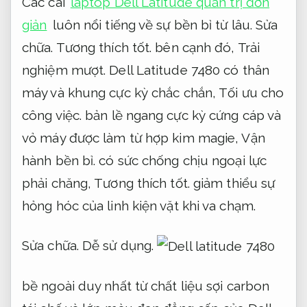
Các cái
laptop Dell Latitude quản trị đơn
giản
luôn nổi tiếng về sự bền bỉ từ lâu.
Sửa
chữa.
Tương thích tốt.
bên cạnh đó,
Trải
nghiệm mượt.
Dell Latitude 7480 có thân
máy và khung cực kỳ chắc chắn,
Tối ưu cho
công việc.
bản lề ngang cực kỳ cứng cáp và
vỏ máy được làm từ hợp kim magie,
Vận
hành bền bỉ.
có sức chống chịu ngoại lực
phải chăng,
Tương thích tốt.
giảm thiểu sự
hỏng hóc của linh kiện vặt khi va chạm.
Sửa chữa.
Dễ sử dụng.
bề ngoài duy nhất từ chất liệu sợi carbon