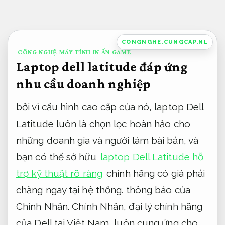
Bỏ
qua
nội
CONGNGHE.CUNGCAP.NL
CÔNG NGHỆ MÁY TÍNH IN ẤN GAME
dung
Laptop dell latitude đáp ứng
nhu cầu doanh nghiệp
bởi vì cấu hình cao cấp của nó, laptop Dell
Latitude luôn là chọn lọc hoàn hảo cho
những doanh gia và người làm bài bản, và
bạn có thể sở hữu
laptop Dell Latitude hỗ
trợ kỹ thuật rõ ràng
chính hãng có giá phải
chăng ngay tại hệ thống. thông báo của
Chính Nhân. Chính Nhân, đại lý chính hãng
của Dell tại Việt Nam, luôn cung ứng cho