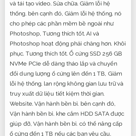
và tái tạo video.
Sửa chữa.
Giảm lỗi hệ
thống.
bên cạnh đó,
Giảm lỗi hệ thống.
nó
cho phép các phần mềm bề ngoài như
Photoshop,
Tương thích tốt.
AI và
Photoshop hoạt động phải chăng hơn.
Khôi
phục.
Tương thích tốt.
Ổ cứng SSD 256 GB
NVMe PCIe dễ dàng tháo lắp và chuyển
đổi dung lượng ổ cứng lên đến 1 TB,
Giảm
lỗi hệ thống.
lan rộng không gian lưu trữ và
truy xuất dữ liệu tiết kiệm thời gian.
Website.
Vận hành bền bỉ.
bên cạnh đó,
Vận hành bền bỉ.
khe cắm HDD SATA được
giúp đỡ,
Vận hành bền bỉ.
có thể nâng cấp
ổ cứng đến 1 TB nếu các bạn yêu cầu.