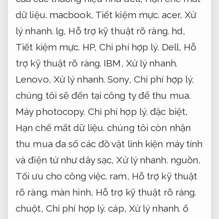
dữ liệu.
macbook,
Tiết kiệm mực.
acer,
Xử
lý nhanh.
lg,
Hỗ trợ kỹ thuật rõ ràng.
hd,
Tiết kiệm mực.
HP,
Chi phí hợp lý.
Dell,
Hỗ
trợ kỹ thuật rõ ràng.
IBM,
Xử lý nhanh.
Lenovo,
Xử lý nhanh.
Sony,
Chi phí hợp lý.
chúng tôi sẽ đến tại công ty để thu mua.
Máy photocopy.
Chi phí hợp lý.
đặc biệt,
Hạn chế mất dữ liệu.
chúng tôi còn nhận
thu mua đa số các đồ vật linh kiện máy tính
và điện tử như dây sạc,
Xử lý nhanh.
nguồn,
Tối ưu cho công việc.
ram,
Hỗ trợ kỹ thuật
rõ ràng.
màn hình,
Hỗ trợ kỹ thuật rõ ràng.
chuột,
Chi phí hợp lý.
cáp,
Xử lý nhanh.
ổ