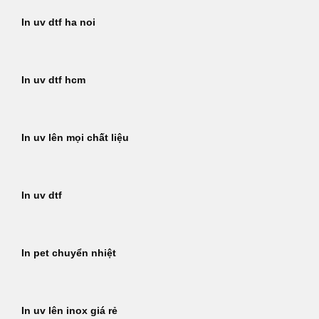
In uv dtf ha noi
In uv dtf hcm
In uv lên mọi chất liệu
In uv dtf
In pet chuyển nhiệt
In uv lên inox giá rẻ